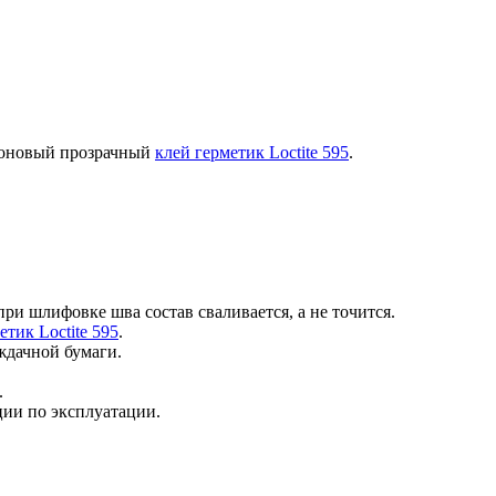
коновый прозрачный
клей герметик Loctite 595
.
ри шлифовке шва состав сваливается, а не точится.
етик Loctite 595
.
ждачной бумаги.
.
ции по эксплуатации.