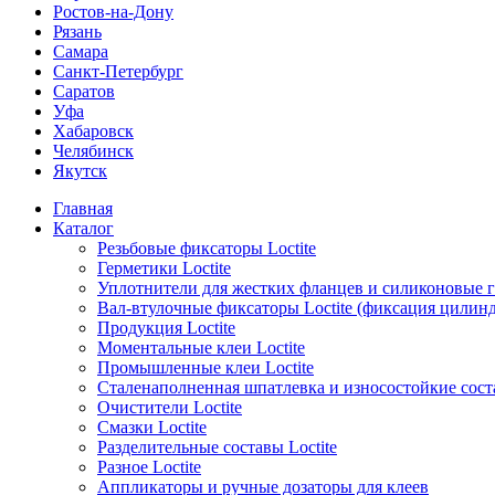
Ростов-на-Дону
Рязань
Самара
Санкт-Петербург
Саратов
Уфа
Хабаровск
Челябинск
Якутск
Главная
Каталог
Резьбовые фиксаторы Loctite
Герметики Loctite
Уплотнители для жестких фланцев и силиконовые 
Вал-втулочные фиксаторы Loctite (фиксация цилин
Продукция Loctite
Моментальные клеи Loctite
Промышленные клеи Loctite
Сталенаполненная шпатлевка и износостойкие сос
Очистители Loctite
Смазки Loctite
Разделительные составы Loctite
Разное Loctite
Аппликаторы и ручные дозаторы для клеев