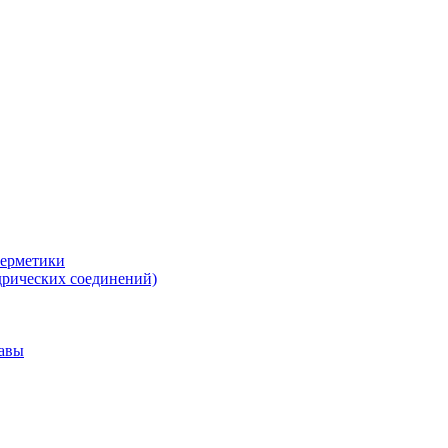
герметики
дрических соединений)
тавы