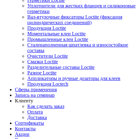
Герметики Loctite
Уплотнители для жестких фланцев и силиконовые
герметики
Вал-втулочные фиксаторы Loctite (фиксация
цилиндрических соединений)
Продукция Loctite
Моментальные клеи Loctite
Промышленные клеи Loctite
Сталенаполненная шпатлевка и износостойкие
составы
Очистители Loctite
Смазки Loctite
Разделительные составы Loctite
Разное Loctite
Аппликаторы и ручные дозаторы для клеев
Продукция Loctech
Сферы применения
Запись на семинар
Клиенту
Как сделать заказ
Оплата
Доставка
Сертификаты
Контакты
Акции