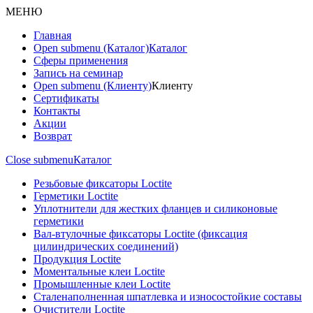
МЕНЮ
Главная
Open submenu (Каталог)
Каталог
Сферы применения
Запись на семинар
Open submenu (Клиенту)
Клиенту
Сертификаты
Контакты
Акции
Возврат
Close submenu
Каталог
Резьбовые фиксаторы Loctite
Герметики Loctite
Уплотнители для жестких фланцев и силиконовые
герметики
Вал-втулочные фиксаторы Loctite (фиксация
цилиндрических соединений)
Продукция Loctite
Моментальные клеи Loctite
Промышленные клеи Loctite
Сталенаполненная шпатлевка и износостойкие составы
Очистители Loctite