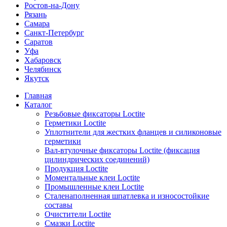
Ростов-на-Дону
Рязань
Самара
Санкт-Петербург
Саратов
Уфа
Хабаровск
Челябинск
Якутск
Главная
Каталог
Резьбовые фиксаторы Loctite
Герметики Loctite
Уплотнители для жестких фланцев и силиконовые
герметики
Вал-втулочные фиксаторы Loctite (фиксация
цилиндрических соединений)
Продукция Loctite
Моментальные клеи Loctite
Промышленные клеи Loctite
Сталенаполненная шпатлевка и износостойкие
составы
Очистители Loctite
Смазки Loctite