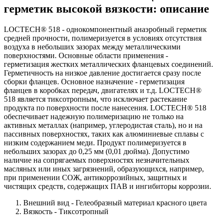
герметик высокой вязкости: описание
LOCTECH® 518 - однокомпонентный анаэробный герметик
средней прочности, полимеризуется в условиях отсутствия
воздуха в небольших зазорах между металлическими
поверхностями. Основные области применения -
герметизация жестких металлических фланцевых соединений.
Герметичность на низкое давление достигается сразу после
сборки фланцев. Основное назначение - герметизация
фланцев в коробках передач, двигателях и т.д. LOCTECH®
518 является тиксотропным, что исключает растекание
продукта по поверхности после нанесения. LOCTECH® 518
обеспечивает надежную полимеризацию не только на
активных металлах (например, углеродистая сталь), но и на
пассивных поверхностях, таких как алюминиевые сплавы с
низким содержанием меди. Продукт полимеризуется в
небольших зазорах до 0,25 мм (0,01 дюйма). Допустимо
наличие на сопрягаемых поверхностях незначительных
масляных или иных загрязнений, образующихся, например,
при применении СОЖ, антикоррозийных, защитных и
чистящих средств, содержащих ПАВ и ингибиторы коррозии.
Внешний вид - Гелеобразный материал красного цвета
Вязкость - Тиксотропный