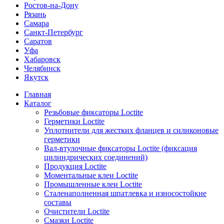
Ростов-на-Дону
Рязань
Самара
Санкт-Петербург
Саратов
Уфа
Хабаровск
Челябинск
Якутск
Главная
Каталог
Резьбовые фиксаторы Loctite
Герметики Loctite
Уплотнители для жестких фланцев и силиконовые
герметики
Вал-втулочные фиксаторы Loctite (фиксация
цилиндрических соединений)
Продукция Loctite
Моментальные клеи Loctite
Промышленные клеи Loctite
Сталенаполненная шпатлевка и износостойкие
составы
Очистители Loctite
Смазки Loctite