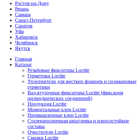
Ростов-на-Дону
Рязань
Самара
Санкт-Петербург
Саратов
Уфа
Хабаровск
Челябинск
Якутск
Главная
Каталог
Резьбовые фиксаторы Loctite
Герметики Loctite
Уплотнители для жестких фланцев и силиконовые
герметики
Вал-втулочные фиксаторы Loctite (фиксация
цилиндрических соединений)
Продукция Loctite
Моментальные клеи Loctite
Промышленные клеи Loctite
Сталенаполненная шпатлевка и износостойкие
составы
Очистители Loctite
Смазки Loctite