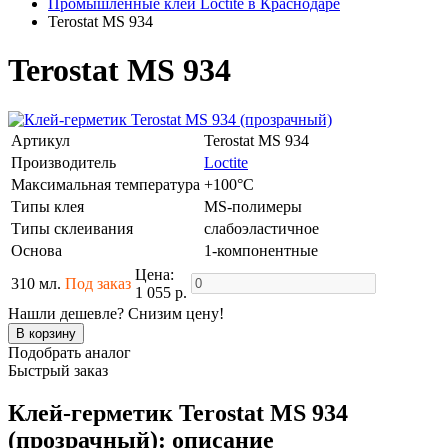
Промышленные клеи Loctite в Краснодаре
Terostat MS 934
Terostat MS 934
Артикул
Terostat MS 934
Производитель
Loctite
Максимальная температура
+100°C
Типы клея
MS-полимеры
Типы склеивания
слабоэластичное
Основа
1-компонентные
Цена:
310 мл.
Под заказ
1 055 р.
Нашли дешевле? Снизим цену!
Подобрать аналог
Быстрый заказ
Клей-герметик Terostat MS 934
(прозрачный): описание