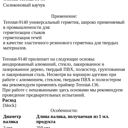
Силиконовый каучук
Применение:
Terostat-9140 универсальный герметик, широко применяемый
в промышленности для:
герметизации стыков
герметизация течей
в качестве эластичного резинового герметика для твердых
материалов.
Terostat-9140 прилипает на следующие основы:
анодированный алюминий, стекло, лакированное и
лазированное дерево, твердый ПВХ, полиэстер, грунтованная
и лакированная сталь. Несмотря на хорошую адгезию при
работе с алюминием, стеклом, твердым ПВХ и полиэстером
мы рекомендуем применять праймер Terostat-136.
При работе с неназванными здесь основами мы рекомендуем
проведение предварительных испытаний.
Расход
{block}
Особенности:
Диаметр
Длина валика, получаемая из 1 мл.
валика
продукта
2 мм.
250 мм.