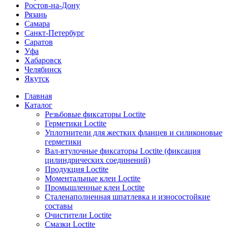
Ростов-на-Дону
Рязань
Самара
Санкт-Петербург
Саратов
Уфа
Хабаровск
Челябинск
Якутск
Главная
Каталог
Резьбовые фиксаторы Loctite
Герметики Loctite
Уплотнители для жестких фланцев и силиконовые
герметики
Вал-втулочные фиксаторы Loctite (фиксация
цилиндрических соединений)
Продукция Loctite
Моментальные клеи Loctite
Промышленные клеи Loctite
Сталенаполненная шпатлевка и износостойкие
составы
Очистители Loctite
Смазки Loctite