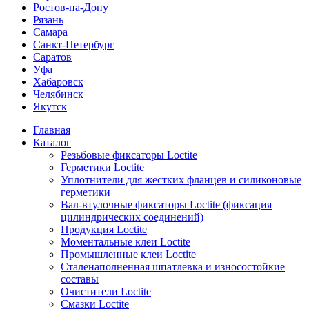
Ростов-на-Дону
Рязань
Самара
Санкт-Петербург
Саратов
Уфа
Хабаровск
Челябинск
Якутск
Главная
Каталог
Резьбовые фиксаторы Loctite
Герметики Loctite
Уплотнители для жестких фланцев и силиконовые
герметики
Вал-втулочные фиксаторы Loctite (фиксация
цилиндрических соединений)
Продукция Loctite
Моментальные клеи Loctite
Промышленные клеи Loctite
Сталенаполненная шпатлевка и износостойкие
составы
Очистители Loctite
Смазки Loctite