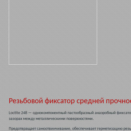
Резьбовой фиксатор средней прочност
Loctite 248 — однокомпонентный пастообразный анаэробный фиксатор
зазорах между металлическими поверхностями.
Предотвращает самоотвинчивание, обеспечивает герметизацию резьб