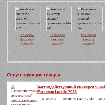
Резьбовой
Резьбовой
Резьбовой
фиксатор
фиксатор
фиксатор
средней
средней
средней
прочности
прочности
прочности
Loctite 222
Loctite 241
Loctite 242
Сопутствующие товары
Быстродействующий универсальный о
металлов Loctite 7063
в наличии
Артикул: Loctite 7063
Бренд