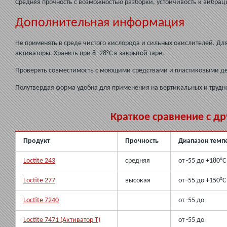
Средняя прочность с возможностью разборки, устойчивость к вибрац
Дополнительная информация
Не применять в среде чистого кислорода и сильных окислителей. Д
активаторы. Хранить при 8–28°C в закрытой таре.
Проверять совместимость с моющими средствами и пластиковыми д
Полутвердая форма удобна для применения на вертикальных и трудн
Краткое сравнение с др
Продукт
Прочность
Диапазон темпе
Loctite 243
средняя
от -55 до +180°C
Loctite 277
высокая
от -55 до +150°C
Loctite 7240
от -55 до
Loctite 7471 (Активатор T)
от -55 до