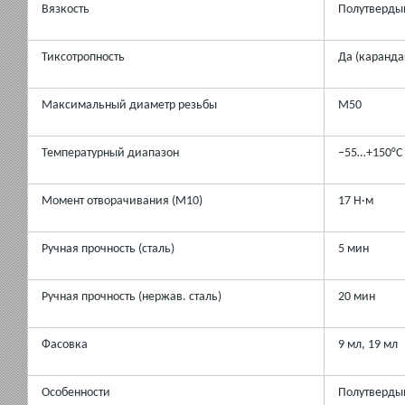
Вязкость
Полутверды
Тиксотропность
Да (каранда
Максимальный диаметр резьбы
M50
Температурный диапазон
−55…+150°C
Момент отворачивания (М10)
17 Н·м
Ручная прочность (сталь)
5 мин
Ручная прочность (нержав. сталь)
20 мин
Фасовка
9 мл, 19 мл
Особенности
Полутверды