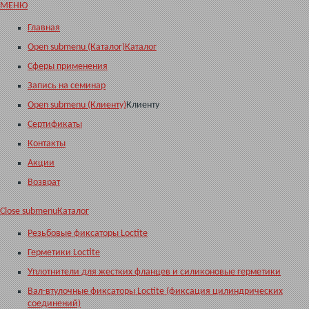
МЕНЮ
Главная
Open submenu (Каталог)
Каталог
Сферы применения
Запись на семинар
Open submenu (Клиенту)
Клиенту
Сертификаты
Контакты
Акции
Возврат
Close submenu
Каталог
Резьбовые фиксаторы Loctite
Герметики Loctite
Уплотнители для жестких фланцев и силиконовые герметики
Вал-втулочные фиксаторы Loctite (фиксация цилиндрических
соединений)