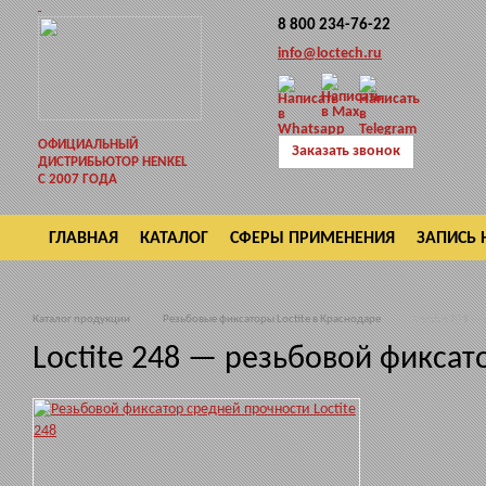
8 800 234-76-22
info@loctech.ru
ОФИЦИАЛЬНЫЙ
Заказать звонок
ДИСТРИБЬЮТОР HENKEL
С 2007 ГОДА
ГЛАВНАЯ
КАТАЛОГ
СФЕРЫ ПРИМЕНЕНИЯ
ЗАПИСЬ 
ВОЗВРАТ
Каталог продукции
Резьбовые фиксаторы Loctite в Краснодаре
Loctite 248 —
Loctite 248 — резьбовой фикса