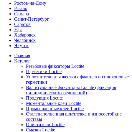
Ростов-на-Дону
Рязань
Самара
Санкт-Петербург
Саратов
Уфа
Хабаровск
Челябинск
Якутск
Главная
Каталог
Резьбовые фиксаторы Loctite
Герметики Loctite
Уплотнители для жестких фланцев и силиконовые
герметики
Вал-втулочные фиксаторы Loctite (фиксация
цилиндрических соединений)
Продукция Loctite
Моментальные клеи Loctite
Промышленные клеи Loctite
Сталенаполненная шпатлевка и износостойкие
составы
Очистители Loctite
Смазки Loctite