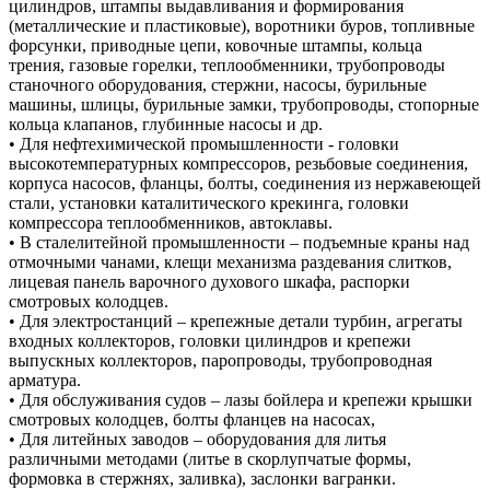
цилиндров, штампы выдавливания и формирования
(металлические и пластиковые), воротники буров, топливные
форсунки, приводные цепи, ковочные штампы, кольца
трения, газовые горелки, теплообменники, трубопроводы
станочного оборудования, стержни, насосы, бурильные
машины, шлицы, бурильные замки, трубопроводы, стопорные
кольца клапанов, глубинные насосы и др.
• Для нефтехимической промышленности - головки
высокотемпературных компрессоров, резьбовые соединения,
корпуса насосов, фланцы, болты, соединения из нержавеющей
стали, установки каталитического крекинга, головки
компрессора теплообменников, автоклавы.
• В сталелитейной промышленности – подъемные краны над
отмочными чанами, клещи механизма раздевания слитков,
лицевая панель варочного духового шкафа, распорки
смотровых колодцев.
• Для электростанций – крепежные детали турбин, агрегаты
входных коллекторов, головки цилиндров и крепежи
выпускных коллекторов, паропроводы, трубопроводная
арматура.
• Для обслуживания судов – лазы бойлера и крепежи крышки
смотровых колодцев, болты фланцев на насосах,
• Для литейных заводов – оборудования для литья
различными методами (литье в скорлупчатые формы,
формовка в стержнях, заливка), заслонки вагранки.