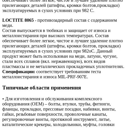
обеспечивает более легкое, чистое и лучшее удаление плотно
прилегающих деталей (штифты, кромки болтов,прокладки)
эксплуатируемых в сухих условиях при 982 С.
LOCTITE 8065
- противозадирный состав с содержанием
меди.
Состав выпускается в тюбиках и защищает от износа и
металлоистирания при высоких температурах. Состав
обеспечивает более легкое, чистое и лучшее удаление плотно
прилегающих деталей (штифты, кромки болтов, прокладки)
эксплуатируемых в сухих условиях при 982оС. Данный
продукт может быть использован на меди, латуни, чугуне,
стали всех сплавов (вкл. нержавеющую), всех видов
пластмассы и не металлических прокладочных уплотнителях.
Спецификации:
соответствует требованиям теста
металлоистирания и износа MIL-PRF-907E.
Типичные области применения
• Для изготовления и обслуживания комплексного
оборудования (OEM) – болты, втулки, трубы, фитинги,
фланцы, прокладки, прессовые посадки, набивки, винты,
гайки, резьбовые поверхности, проволочные канаты,
регулировочные винты, протяжной инструмент, литье,
каталитические крекеры, холодильники, муфты, головки